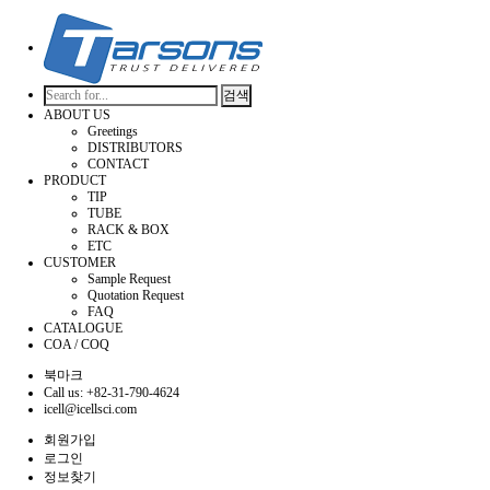
검색
ABOUT US
Greetings
DISTRIBUTORS
CONTACT
PRODUCT
TIP
TUBE
RACK & BOX
ETC
CUSTOMER
Sample Request
Quotation Request
FAQ
CATALOGUE
COA / COQ
북마크
Call us: +82-31-790-4624
icell@icellsci.com
회원가입
로그인
정보찾기