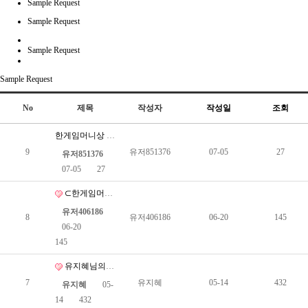
Sample Request
Sample Request
Sample Request
Sample Request
No
제목
작성자
작성일
조회
한게임머니상 010-846７-２２６１
9
유저851376
07-05
27
유저851376
07-05
27
⊂한게임머니상⊃ 01０-８467-2２61
유저406186
8
유저406186
06-20
145
06-20
145
유지혜님의 상담신청서
7
유지혜
05-14
432
유지혜
05-
14
432