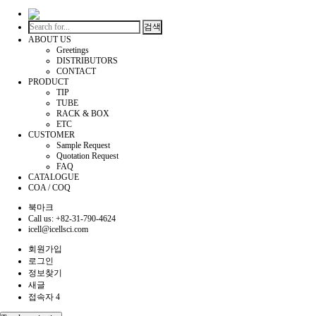
검색
ABOUT US
Greetings
DISTRIBUTORS
CONTACT
PRODUCT
TIP
TUBE
RACK & BOX
ETC
CUSTOMER
Sample Request
Quotation Request
FAQ
CATALOGUE
COA / COQ
북마크
Call us: +82-31-790-4624
icell@icellsci.com
회원가입
로그인
정보찾기
새글
접속자 4