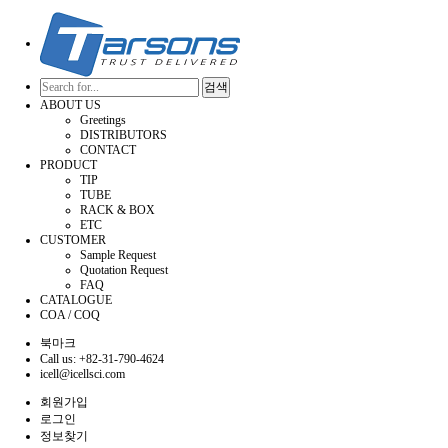
검색
ABOUT US
Greetings
DISTRIBUTORS
CONTACT
PRODUCT
TIP
TUBE
RACK & BOX
ETC
CUSTOMER
Sample Request
Quotation Request
FAQ
CATALOGUE
COA / COQ
북마크
Call us: +82-31-790-4624
icell@icellsci.com
회원가입
로그인
정보찾기