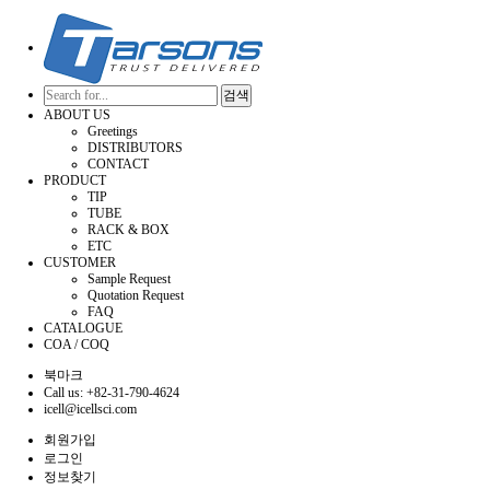
검색
ABOUT US
Greetings
DISTRIBUTORS
CONTACT
PRODUCT
TIP
TUBE
RACK & BOX
ETC
CUSTOMER
Sample Request
Quotation Request
FAQ
CATALOGUE
COA / COQ
북마크
Call us: +82-31-790-4624
icell@icellsci.com
회원가입
로그인
정보찾기