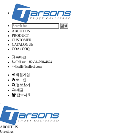
검색
ABOUT US
PRODUCT
CUSTOMER
CATALOGUE
COA / COQ
북마크
Call us: +82-31-790-4624
icell@icellsci.com
회원가입
로그인
정보찾기
새글
접속자 5
Toggle
navigation
ABOUT US
Greetings