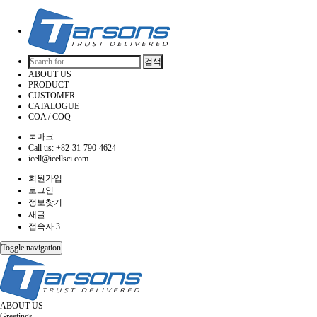
검색
ABOUT US
PRODUCT
CUSTOMER
CATALOGUE
COA / COQ
북마크
Call us: +82-31-790-4624
icell@icellsci.com
회원가입
로그인
정보찾기
새글
접속자 3
Toggle navigation
ABOUT US
Greetings