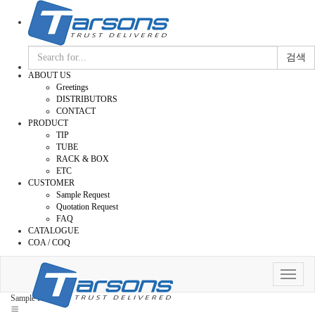
검색
ABOUT US
Greetings
DISTRIBUTORS
CONTACT
PRODUCT
TIP
TUBE
RACK & BOX
ETC
CUSTOMER
Sample Request
Quotation Request
FAQ
CATALOGUE
COA / COQ
Toggle
navigat
Sample Request