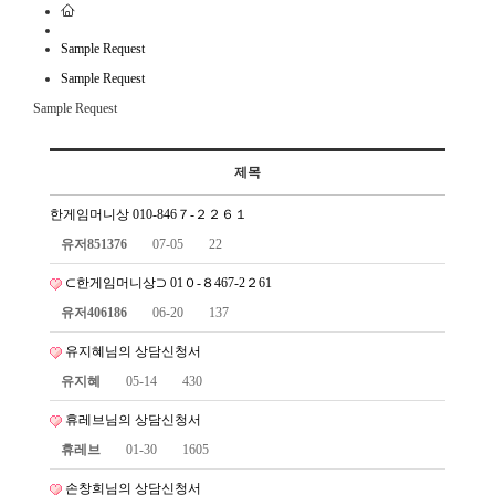
Sample Request
Sample Request
Sample Request
제목
한게임머니상 010-846７-２２６１
유저851376
07-05
22
⊂한게임머니상⊃ 01０-８467-2２61
유저406186
06-20
137
유지혜님의 상담신청서
유지혜
05-14
430
휴레브님의 상담신청서
휴레브
01-30
1605
손창희님의 상담신청서